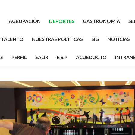
pradera.com
B
AGRUPACIÓN
DEPORTES
GASTRONOMÍA
SE
L TALENTO
NUESTRAS POLÍTICAS
SIG
NOTICIAS
S
PERFIL
SALIR
E.S.P
ACUEDUCTO
INTRANE