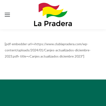
[pdf-embedder url=»https://www.clublapradera.com/wp-
content/uploads/2024/01/Canjes-actualizados-diciembre-
2023.pdf» title=»Canjes actualizados diciembre 2023″]