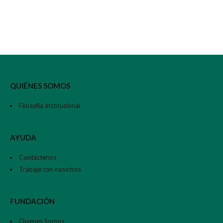
XXII Torneo de Golf 2025
QUIÉNES SOMOS
Filosofía Institucional
AYUDA
Contáctenos
Trabaje con nosotros
FUNDACIÓN
Quienes Somos