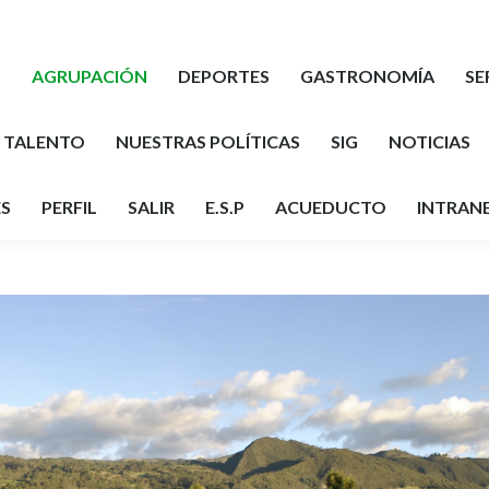
pradera.com
B
AGRUPACIÓN
DEPORTES
GASTRONOMÍA
SE
L TALENTO
NUESTRAS POLÍTICAS
SIG
NOTICIAS
S
PERFIL
SALIR
E.S.P
ACUEDUCTO
INTRANE