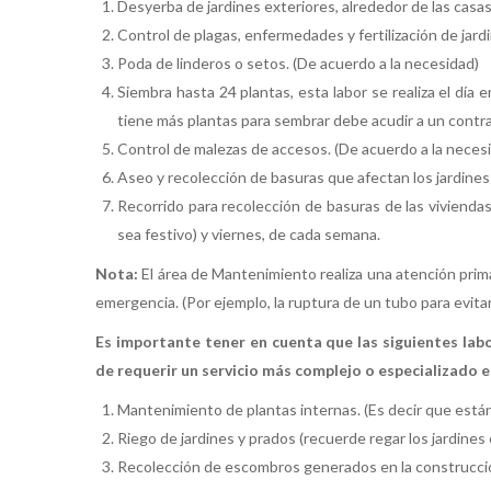
Desyerba de jardines exteriores, alrededor de las cas
Control de plagas, enfermedades y fertilización de jard
Poda de linderos o setos. (De acuerdo a la necesidad)
Siembra hasta 24 plantas, esta labor se realiza el día 
tiene más plantas para sembrar debe acudir a un contrat
Control de malezas de accesos. (De acuerdo a la neces
Aseo y recolección de basuras que afectan los jardines
Recorrido para recolección de basuras de las viviendas 
sea festivo) y viernes, de cada semana.
Nota:
El área de Mantenimiento realiza una atención prima
emergencia. (Por ejemplo, la ruptura de un tubo para evitar
Es importante tener en cuenta que las siguientes lab
de requerir un servicio más complejo o especializado el
Mantenimiento de plantas internas. (Es decir que están
Riego de jardines y prados (recuerde regar los jardines
Recolección de escombros generados en la construcción