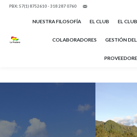
PBX: 57(1) 8752610 - 318 287 0760
comunicaciones@clubla
NUESTRA FILOSOFÍA
EL CLUB
EL CLU
COLABORADORES
GESTIÓN DE
PROVEEDORE